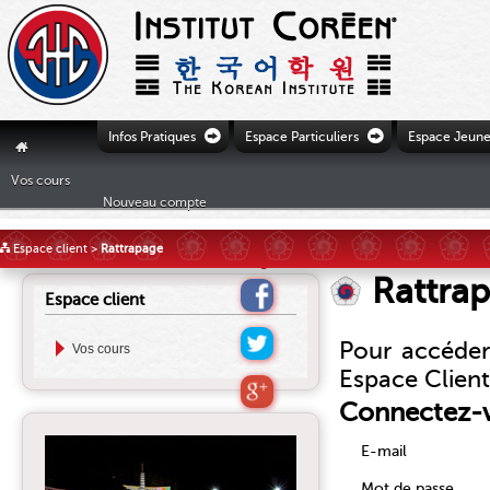
Ò
Ò
Infos Pratiques
Espace Particuliers
Espace Jeune
"
Vos cours
Nouveau compte
£
Espace client
>
Rattrapage
Rattra
Espace client
Pour accéder
Vos cours
Espace Client
Connectez-
E-mail
Mot de passe