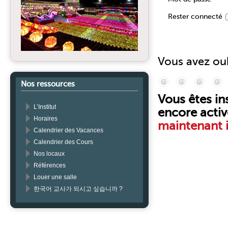
Rester connecté
Vous avez oub
Nos ressources
Vous êtes ins
L’Institut
encore activ
Horaires
maintenant i
Calendrier des Vacances
Calendrier des Cours
Nos locaux
Références
Louer une salle
한국어 교사가 되시고 싶습니까 ?