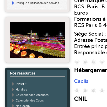
Une marque de
Politique d’utilisation des cookies
RCS Paris B
Euros
Formations à t
RCS Paris B 4
Siège Social :
Adresse Posta
Entrée princi
Responsable d
Hébergeme
Nos ressources
Caciis
L’Institut
Horaires
Calendrier des Vacances
CNIL
Calendrier des Cours
Nos locaux