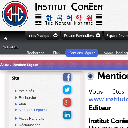
Ò
Ò
Infos Pratiques
Espace Particuliers
Espace Jeune
"
Actualités
Recherche
Plan
Mentions Légales
Accès Handica
£
Site
>
Mentions Légales
Mentio
Site
Vous êtes
Actualités
www.institut
Recherche
Plan
Editeur
Mentions Légales
Accès Handicap
Institut Coré
Réclamations