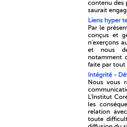
contenu des p
saurait engage
Liens hyper t
Par le présen
conçus et gé
n'exerçons au
et nous déc
notamment de 
faite par tout
Intégrité - D
Nous vous ra
communicatio
L'Institut Co
les conséque
relation av
toute difficu
diffusion du s