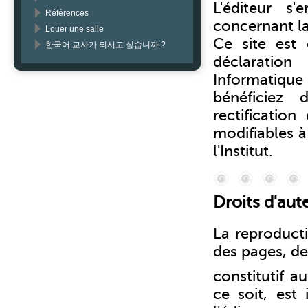
L'éditeur s
Références
concernant la 
Louer une salle
Ce site est
한국어 교사가 되시고 싶습니까 ?
déclaratio
Informatique 
bénéficiez 
rectificatio
modifiables à
l'Institut.
Droits d'aut
La reproducti
des pages, de
constitutif 
ce soit, est 