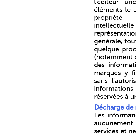
l'éditeur un
éléments le 
propriété
intellectue
représentati
générale, tout
quelque proc
(notamment d
des informat
marques y fi
sans l'autori
information
réservées à u
Décharge de r
Les informat
aucunement d
services et n