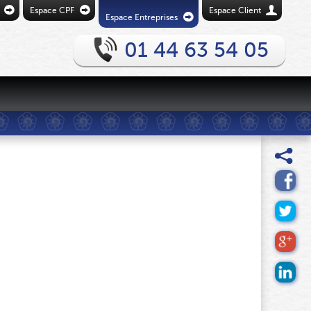
Ò
Ò
U
Espace CPF
Espace Client
Ò
Espace Entreprises
01 44 63 54 05
£