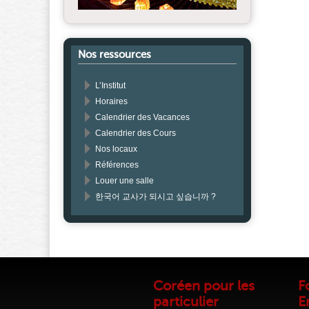
Nos ressources
L’Institut
Horaires
Calendrier des Vacances
Calendrier des Cours
Nos locaux
Références
Louer une salle
한국어 교사가 되시고 싶습니까 ?
Coréen pour les
F
particulier
E