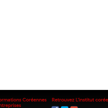
ormations Coréennes
Retrouvez L'institut corée
ntreprises