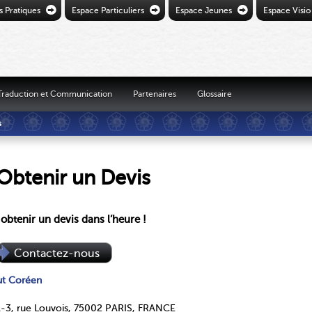
Ò
Ò
Ò
s Pratiques
Espace Particuliers
Espace Jeunes
Espace Visio
Traduction et Communication
Partenaires
Glossaire
s
Obtenir un Devis
obtenir un devis dans l’heure !
Contactez-nous
tut Coréen
1-3, rue Louvois, 75002 PARIS, FRANCE