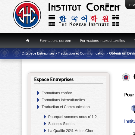
Info
"
Formations coréen
Formations Interculturelles
Espace Entreprises
>
Traduction et Communication
>
Obtenir un Devi
Espace Entreprises
Formations coréen
Pour 
Formations Interculturelles
Traduction et Communication
Pourquoi sommes nous n°1 ?
Insti
Success Stories
La Qualité 20% Moins Cher